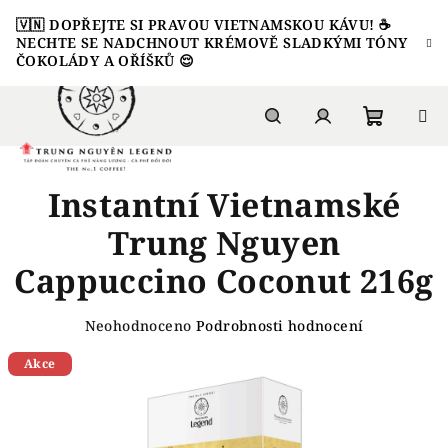
Přejít
🇻🇳 DOPŘEJTE SI PRAVOU VIETNAMSKOU KÁVU! ☕️
na
NECHTE SE NADCHNOUT KRÉMOVĚ SLADKÝMI TÓNY
obsah
ČOKOLÁDY A OŘÍŠKŮ 😌
Nákupn
Hledat
Přihlášení
Instantní Vietnamské
košík
Trung Nguyen
Cappuccino Coconut 216g
Průměrné
Neohodnoceno
Podrobnosti hodnocení
hodnocení
Akce
produktu
je
0,0
z
5