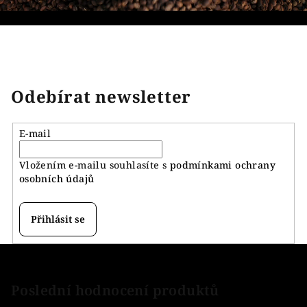
Odebírat newsletter
E-mail
Vložením e-mailu souhlasíte s
podmínkami ochrany
osobních údajů
Přihlásit se
Z
á
p
Poslední hodnocení produktů