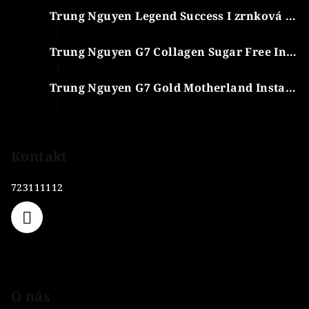
a
Trung Nguyen Legend Success I zrnková káva 1kg
t
|
í
Hodnocení produktu je 4 z 5 hvězdiček.
Trung Nguyen G7 Collagen Sugar Free Instantní káva 352 g
|
Hodnocení produktu je 5 z 5 hvězdiček.
Trung Nguyen G7 Gold Motherland Instantní Balení 14 x 18 g
|
Hodnocení produktu je 5 z 5 hvězdiček.
Kontakt
723111112
O nás