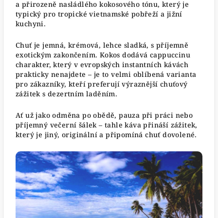
a přirozeně nasládlého kokosového tónu, který je
typický pro tropické vietnamské pobřeží a jižní
kuchyni.
Chuť je jemná, krémová, lehce sladká, s příjemně
exotickým zakončením. Kokos dodává cappuccinu
charakter, který v evropských instantních kávách
prakticky nenajdete – je to velmi oblíbená varianta
pro zákazníky, kteří preferují výraznější chuťový
zážitek s dezertním laděním.
Ať už jako odměna po obědě, pauza při práci nebo
příjemný večerní šálek – tahle káva přináší zážitek,
který je jiný, originální a připomíná chuť dovolené.