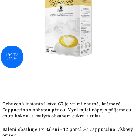
hvězdiček.
199 Kč
–23 %
Ochucená instantní káva G7 je velmi chutné, krémové
Cappuccino s bohatou pěnou. Vynikající nápoj s příjemnou
chutí kokosu a malým obsahem cukru a tuku.
Balení obsahuje 1x
Balení - 12 porcí G7 Cappuccino Lískový
oříšek