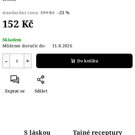
standardní cena:
199 Kč
–23 %
152 Kč
Skladem
Můžeme doručit do:
11.8.2026
−
+
Do košíku
Zeptat se
Sdílet
S láskou
Tajné receptury