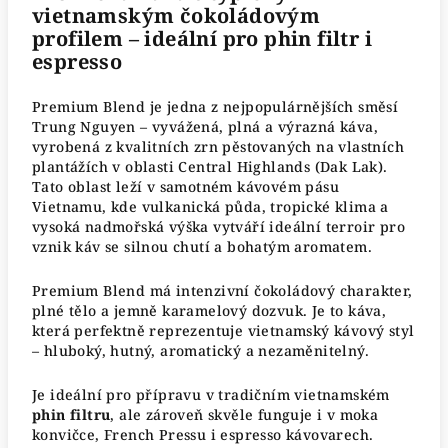
vietnamským čokoládovým
profilem – ideální pro phin filtr i
espresso
Premium Blend je jedna z nejpopulárnějších směsí
Trung Nguyen – vyvážená, plná a výrazná káva,
vyrobená z kvalitních zrn pěstovaných na vlastních
plantážích v oblasti Central Highlands (Dak Lak).
Tato oblast leží v samotném kávovém pásu
Vietnamu, kde vulkanická půda, tropické klima a
vysoká nadmořská výška vytváří ideální terroir pro
vznik káv se silnou chutí a bohatým aromatem.
Premium Blend má intenzivní čokoládový charakter,
plné tělo a jemně karamelový dozvuk. Je to káva,
která perfektně reprezentuje vietnamský kávový styl
– hluboký, hutný, aromatický a nezaměnitelný.
Je ideální pro přípravu v tradičním vietnamském
phin filtru
, ale zároveň skvěle funguje i v moka
konvičce, French Pressu i espresso kávovarech.