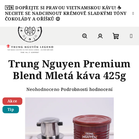
Přejít
🇻🇳 DOPŘEJTE SI PRAVOU VIETNAMSKOU KÁVU! ☕️
na
NECHTE SE NADCHNOUT KRÉMOVĚ SLADKÝMI TÓNY
obsah
ČOKOLÁDY A OŘÍŠKŮ 😌
Nákupn
Hledat
Přihlášení
Trung Nguyen Premium
košík
Blend Mletá káva 425g
Průměrné
Neohodnoceno
Podrobnosti hodnocení
hodnocení
Akce
produktu
je
Tip
0,0
z
5
hvězdiček.