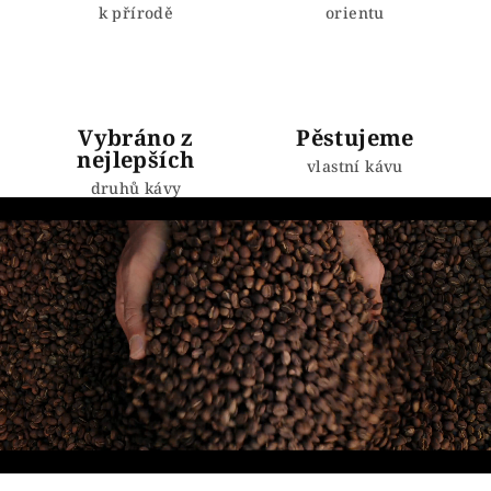
k přírodě
orientu
k
y
v
ý
p
Vybráno z
Pěstujeme
i
nejlepších
vlastní kávu
s
druhů kávy
u