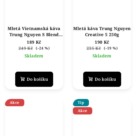
Mletá Vietnamská káva
Mletá káva Trung Nguyen
Trung Nguyen S Blend
Creative 5 250g
CONQUEROR 500g
189 Kč
190 Kč
249 Kč
235 Kč
(–24 %)
(–19 %)
Skladem
Skladem
Do košíku
Do košíku
Akce
Tip
Akce