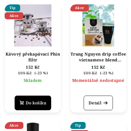
V
o
Tip
Akce
ý
d
Akce
p
u
i
k
s
t
p
ů
r
Kávový překapávací Phin
Trung Nguyen drip coffee
o
filtr
vietnamese blend
(10x10g) 100g
d
152 Kč
152 Kč
199 Kč
199 Kč
(–23 %)
(–23 %)
u
Skladem
Momentálně nedostupné
k
t
ů
Do košíku
Detail
Akce
Tip