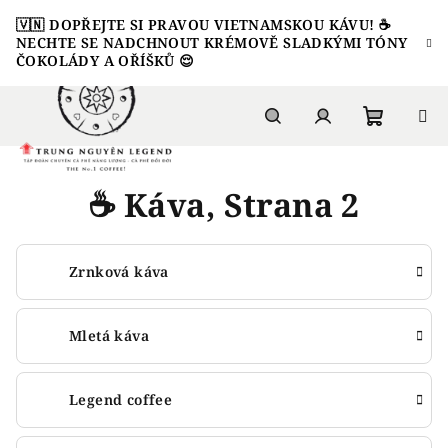
Přejít
🇻🇳 DOPŘEJTE SI PRAVOU VIETNAMSKOU KÁVU! ☕️
na
NECHTE SE NADCHNOUT KRÉMOVĚ SLADKÝMI TÓNY
obsah
ČOKOLÁDY A OŘÍŠKŮ 😌
Nákupn
Hledat
Přihlášení
☕️ Káva
, Strana 2
košík
Zrnková káva
Mletá káva
Legend coffee