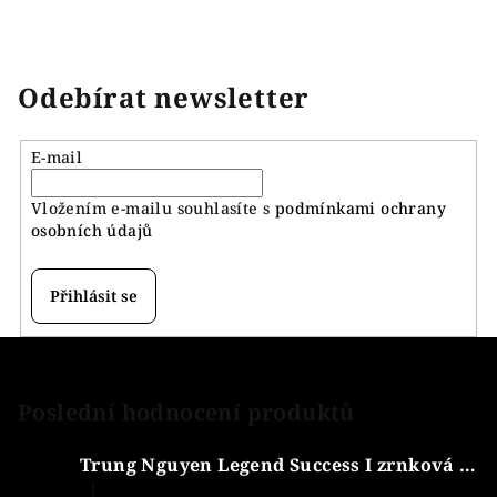
Odebírat newsletter
E-mail
Vložením e-mailu souhlasíte s
podmínkami ochrany
osobních údajů
Přihlásit se
Z
á
p
Poslední hodnocení produktů
a
Trung Nguyen Legend Success I zrnková káva 1kg
t
|