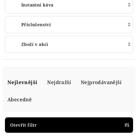
Instantní káva
Příslušenství
Zboží v akci
Ř
a
Nejlevnější
Nejdražší
Nejprodávanější
z
e
Abecedně
n
í
p
Otevřít filtr
r