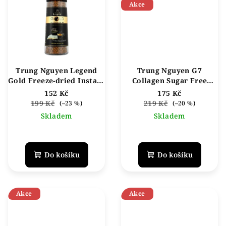
Akce
Trung Nguyen Legend
Trung Nguyen G7
Gold Freeze-dried Instant
Collagen Sugar Free
Coffee vietnamská
Instantní káva 352 g
152 Kč
175 Kč
instantní káva 100g
199 Kč
219 Kč
(–23 %)
(–20 %)
Skladem
Skladem
Průměrné
hodnocení
produktu
Do košíku
Do košíku
je
5,0
z
5
Akce
Akce
hvězdiček.