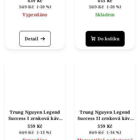
439 Kč
455 Kč
549 Kč
569 Kč
(–20 %)
(–20 %)
Vyprodáno
Skladem
Průměrné
hodnocení
produktu
Detail
Do košíku
je
5,0
z
5
hvězdiček.
Trung Nguyen Legend
Trung Nguyen Legend
Success I zrnková káva
Success II zrnková káva
1kg
1kg
559 Kč
559 Kč
649 Kč
849 Kč
(–13 %)
(–34 %)